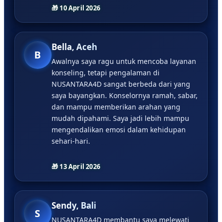
🎁 10 April 2026
Bella, Aceh
B
Awalnya saya ragu untuk mencoba layanan
konseling, tetapi pengalaman di
NUSANTARA4D sangat berbeda dari yang
saya bayangkan. Konselornya ramah, sabar,
dan mampu memberikan arahan yang
mudah dipahami. Saya jadi lebih mampu
mengendalikan emosi dalam kehidupan
sehari-hari.
🎁 13 April 2026
Sendy, Bali
S
NUSANTARA4D membantu saya melewati