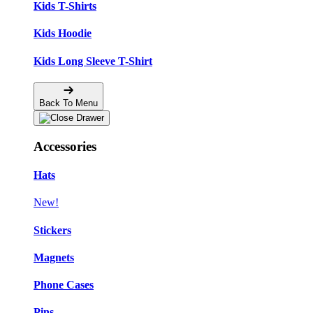
Kids T-Shirts
Kids Hoodie
Kids Long Sleeve T-Shirt
Back To Menu
Accessories
Hats
New!
Stickers
Magnets
Phone Cases
Pins