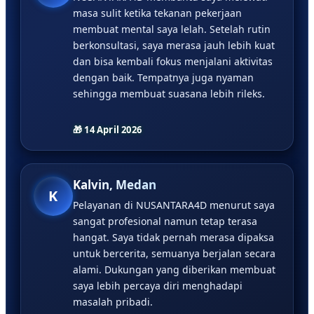
masa sulit ketika tekanan pekerjaan
membuat mental saya lelah. Setelah rutin
berkonsultasi, saya merasa jauh lebih kuat
dan bisa kembali fokus menjalani aktivitas
dengan baik. Tempatnya juga nyaman
sehingga membuat suasana lebih rileks.
🎁 14 April 2026
Kalvin, Medan
K
Pelayanan di NUSANTARA4D menurut saya
sangat profesional namun tetap terasa
hangat. Saya tidak pernah merasa dipaksa
untuk bercerita, semuanya berjalan secara
alami. Dukungan yang diberikan membuat
saya lebih percaya diri menghadapi
masalah pribadi.