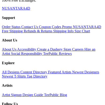
100% Free Exchanges.
NUSANTARA4D
Support
Order Status
Contact Us
Coupon Codes
Promo NUSANTARA4D
Free Shipping
Refunds & Returns
Shipping Info
Size Chart
About Us
About Us
Accessibility
Create a Dashery Store
Careers
Hire an
Artist
Social Responsibility
TeePublic Reviews
Explore
All Designs
Content Directory
Featured Artists
Newest Designers
Newest T-Shirts
Tag Directory
Artists
Artist Signup
Design Guide
TeePublic Blog
Follow Us