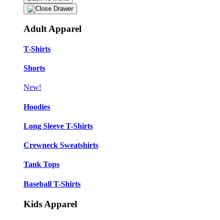
Adult Apparel
T-Shirts
Shorts
New!
Hoodies
Long Sleeve T-Shirts
Crewneck Sweatshirts
Tank Tops
Baseball T-Shirts
Kids Apparel