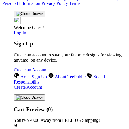
Personal Information
Privacy Policy
Terms
Welcome Guest!
Log In
Sign Up
Create an account to save your favorite designs for viewing
anytime, on any device.
Create an Account
Artist Sign Up
About TeePublic
Social
Responsibility
Create Account
Cart Preview (0)
You're
$70.00
Away from
FREE US Shipping!
$0